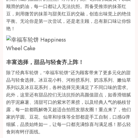
顺滑的奶油，每一口都让人无法抗拒。而备受推崇的抹茶红
豆，则用微苦的抹茶与甜美红豆的交融，创造出味觉上的绝佳
平衡。无论你是第一次尝试，还是老主顾，总有新口味让你惊
艳！
丰富选择，甜品与轻食齐上阵！
除了经典车轮饼，“幸福车轮饼”还为顾客带来了更多元化的甜
品与轻食选择。冰豆花小料、河粉捞系列、奶冻系列、嫩仙草
系列以及冰豆花系列，各种选择完美满足了不同口味的需求。
此外，这里还有甜品控们无法抗拒的高颜值甜点，如香滑细腻
的芋泥麻薯、清甜可口的紫米芒果捞，以及经典人气的杨枝甘
露，每一款都既解馋又超适合拍照发朋友圈！重点来了，他们
家的芋圆、豆花、仙草和珍珠等全部都是手工自制，口感Q弹
细腻，品质始终如一，让每一口都充满惊喜与满足感！那么轻
食则有蚵仔面线。