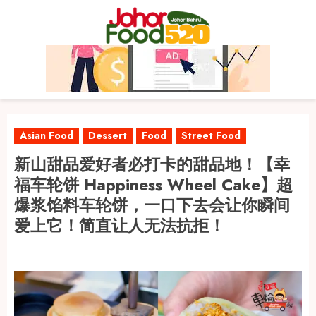
Skip
to
content
Asian Food
Dessert
Food
Street Food
新山甜品爱好者必打卡的甜品地！【幸
福车轮饼 Happiness Wheel Cake】超
爆浆馅料车轮饼，一口下去会让你瞬间
爱上它！简直让人无法抗拒！