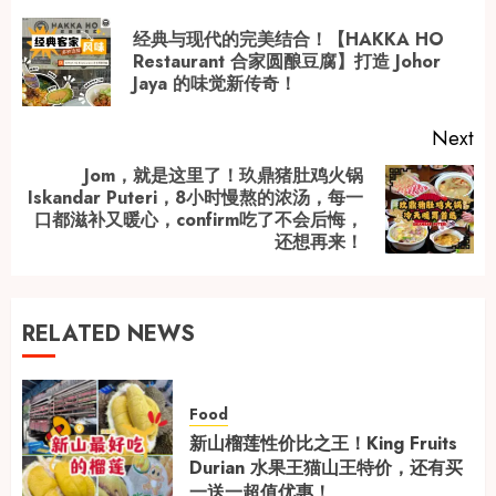
navigation
经典与现代的完美结合！【HAKKA HO
Pr
Restaurant 合家圆酿豆腐】打造 Johor
Jaya 的味觉新传奇！
po
Next
Jom，就是这里了！玖鼎猪肚鸡火锅
Iskandar Puteri，8小时慢熬的浓汤，每一
Next
口都滋补又暖心，confirm吃了不会后悔，
post:
还想再来！
RELATED NEWS
Food
新山榴莲性价比之王！King Fruits
Durian 水果王猫山王特价，还有买
一送一超值优惠！