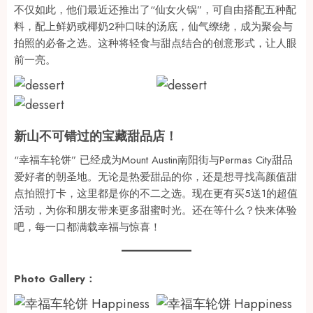
不仅如此，他们最近还推出了“仙女火锅”，可自由搭配五种配
料，配上鲜奶或椰奶2种口味的汤底，仙气缭绕，成为聚会与
拍照的必备之选。这种将轻食与甜点结合的创意形式，让人眼
前一亮。
新山不可错过的宝藏甜品店！
“幸福车轮饼” 已经成为Mount Austin南阳街与Permas City甜品
爱好者的朝圣地。无论是热爱甜品的你，还是想寻找高颜值甜
点拍照打卡，这里都是你的不二之选。现在更有买5送1的超值
活动，为你和朋友带来更多甜蜜时光。还在等什么？快来体验
吧，每一口都满载幸福与惊喜！
Photo Gallery：