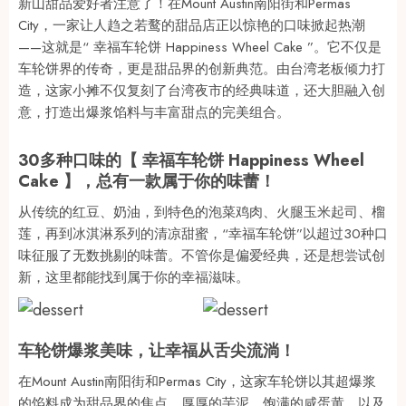
新山甜品爱好者注意了！在Mount Austin南阳街和Permas
City，一家让人趋之若鹜的甜品店正以惊艳的口味掀起热潮
——这就是“ 幸福车轮饼 Happiness Wheel Cake ”。它不仅是
车轮饼界的传奇，更是甜品界的创新典范。由台湾老板倾力打
造，这家小摊不仅复刻了台湾夜市的经典味道，还大胆融入创
意，打造出爆浆馅料与丰富甜点的完美组合。
30多种口味的【 幸福车轮饼 Happiness Wheel
Cake 】，总有一款属于你的味蕾！
从传统的红豆、奶油，到特色的泡菜鸡肉、火腿玉米起司、榴
莲，再到冰淇淋系列的清凉甜蜜，“幸福车轮饼”以超过30种口
味征服了无数挑剔的味蕾。不管你是偏爱经典，还是想尝试创
新，这里都能找到属于你的幸福滋味。
车轮饼爆浆美味，让幸福从舌尖流淌！
在Mount Austin南阳街和Permas City，这家车轮饼以其超爆浆
的馅料成为甜品界的焦点。厚厚的芋泥、饱满的咸蛋黄，以及