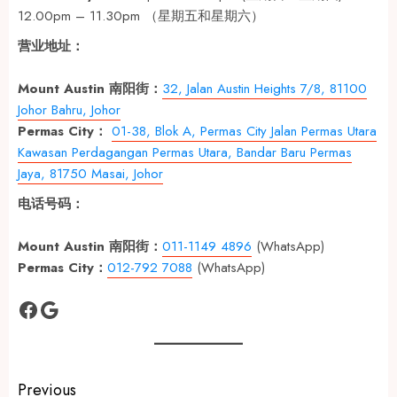
12.00pm – 11.30pm （星期五和星期六）
营业地址：
Mount Austin 南阳街：
32, Jalan Austin Heights 7/8, 81100
Johor Bahru, Johor
Permas City：
01-38, Blok A, Permas City Jalan Permas Utara
Kawasan Perdagangan Permas Utara, Bandar Baru Permas
Jaya, 81750 Masai, Johor
电话号码：
Mount Austin 南阳街：
011-1149 4896
(WhatsApp)
Permas City：
012-792 7088
(WhatsApp)
Facebook
Google
Post
Previous