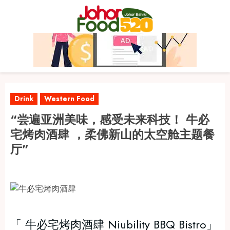
Skip
to
content
Drink
Western Food
“尝遍亚洲美味，感受未来科技！ 牛必
宅烤肉酒肆 ，柔佛新山的太空舱主题餐
厅”
「 牛必宅烤肉酒肆 Niubility BBQ Bistro」