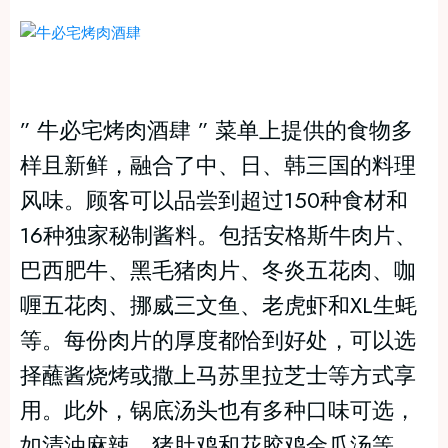
” 牛必宅烤肉酒肆 ” 菜单上提供的食物多
样且新鲜，融合了中、日、韩三国的料理
风味。顾客可以品尝到超过150种食材和
16种独家秘制酱料。包括安格斯牛肉片、
巴西肥牛、黑毛猪肉片、冬炎五花肉、咖
喱五花肉、挪威三文鱼、老虎虾和XL生蚝
等。每份肉片的厚度都恰到好处，可以选
择蘸酱烧烤或撒上马苏里拉芝士等方式享
用。此外，锅底汤头也有多种口味可选，
如清油麻辣、猪肚鸡和花胶鸡金瓜汤等。