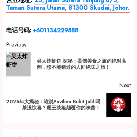
营业地址:
23, Jalan Sutera Tanjung 8/3,
Taman Sutera Utama, 81300 Skudai, Johor.
电话号码:
+601134229888
Post
Previous
navigation
吴太炸虾饼 探秘：柔佛美食之旅的绝对高
Pr
潮，您不能错过的人间绝味之旅！
po
Next
2025年大揭秘：谁说Pavilion Bukit Jalil 喝
Next
茶没惊喜？霸王茶姬颠覆你的味蕾！
post: