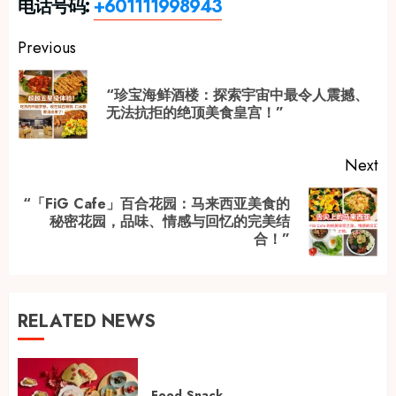
电话号码:
+601111998943
Post
Previous
navigation
“珍宝海鲜酒楼：探索宇宙中最令人震撼、
Pr
无法抗拒的绝顶美食皇宫！”
po
Next
“「FiG Cafe」百合花园：马来西亚美食的
Next
秘密花园，品味、情感与回忆的完美结
合！”
post:
RELATED NEWS
Food
Snack