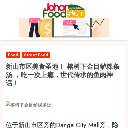
Skip
to
content
Food
Street Food
新山市区美食圣地！ 榕树下金目鲈粿条
汤 ，吃一次上瘾，世代传承的鱼肉神
话！
位于新山市区旁的Danga City Mall旁，隐