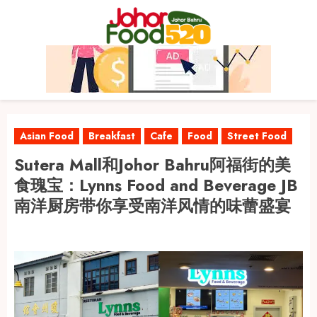
Skip
to
content
Asian Food
Breakfast
Cafe
Food
Street Food
Sutera Mall和Johor Bahru阿福街的美
食瑰宝：Lynns Food and Beverage JB
南洋厨房带你享受南洋风情的味蕾盛宴