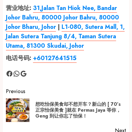
营业地址:
31,Jalan Tan Hiok Nee, Bandar
Johor Bahru, 80000 Johor Bahru, 80000
Johor Bharu, Johor
|
L1-080, Sutera Mall, 1,
Jalan Sutera Tanjung 8/4, Taman Sutera
Utama, 81300 Skudai, Johor
电话号码:
+60127641515
Facebook
WhatsApp
Google
Post
Previous
navigation
想吃怡保美食却不想开车？新山的 [ 70’s
Pr
正宗怡保美食 ]就在 Permas Jaya 等你，
Geng 到让你忘了怡保！
po
Next