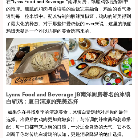
在“Lynns Food and Beverage ”南洋厨房，纸船鸡饭是招牌中
的招牌。细腻的鸡肉与香喷喷的油饭完美融合，鸡油的香气渗
透到每一粒米饭中。配以特制的酸辣辣椒酱，鸡肉的鲜美得到
了最大化的释放。对于那些钟爱鸡饭的lover来说，这里的纸船
鸡饭无疑是一个难以抗拒的美食诱惑来的。
Lynns Food and Beverage JB南洋厨房著名的冰镇
白斩鸡：夏日清凉的完美选择
如果你在寻找夏季的清凉美食，冰镇白斩鸡绝对是你的最佳
选择。冷藏后的鸡肉更加鲜嫩多汁，与特调的辣椒酱和姜蓉搭
配，每一口都带来冰爽的口感，十分适合炎热的天气。它不仅
刷新了你对传统白斩鸡的认知，更是消暑降温的绝佳选择。