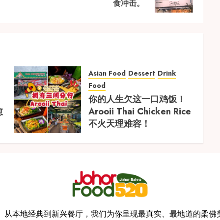
食冲击。
post:
post:
Asian Food
Dessert
Drink
Food
你的人生欠这一口鸡饭！
愈
Arooii Thai Chicken Rice
不火天理难容！
录每一份美味。从本地经典到新兴餐厅，我们为你呈现最真实、最地道的